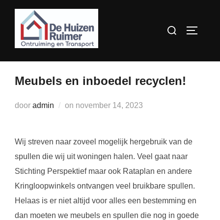
Ga
naar
Zoek
TOGGLE
de
naar:
inhoud
Meubels en inboedel recyclen!
Geplaatst
door
admin
on
november 14, 2023
op
Wij streven naar zoveel mogelijk hergebruik van de
spullen die wij uit woningen halen. Veel gaat naar
Stichting Perspektief maar ook Rataplan en andere
Kringloopwinkels ontvangen veel bruikbare spullen.
Helaas is er niet altijd voor alles een bestemming en
dan moeten we meubels en spullen die nog in goede